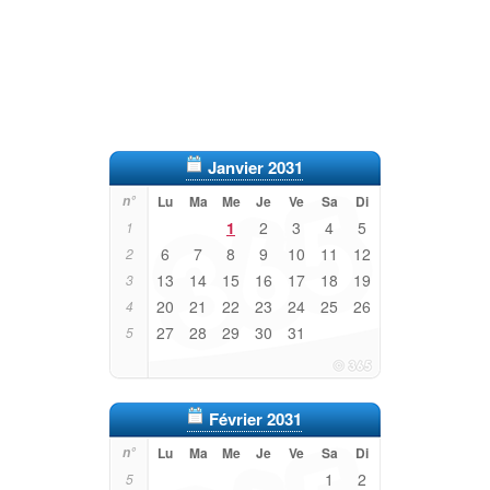
Janvier 2031
n°
Lu
Ma
Me
Je
Ve
Sa
Di
1
2
3
4
5
1
6
7
8
9
10
11
12
2
13
14
15
16
17
18
19
3
20
21
22
23
24
25
26
4
27
28
29
30
31
5
Février 2031
n°
Lu
Ma
Me
Je
Ve
Sa
Di
1
2
5