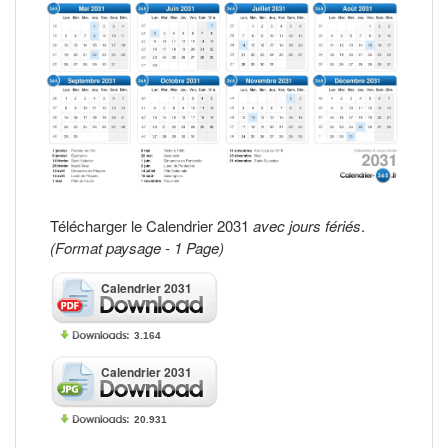
Télécharger le Calendrier 2031
avec jours fériés
.
(Format paysage - 1 Page)
Calendrier 2031
3.164
Calendrier 2031
20.931