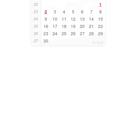
1
22
2
3
4
5
6
7
8
23
9
10
11
12
13
14
15
24
16
17
18
19
20
21
22
25
23
24
25
26
27
28
29
26
30
27