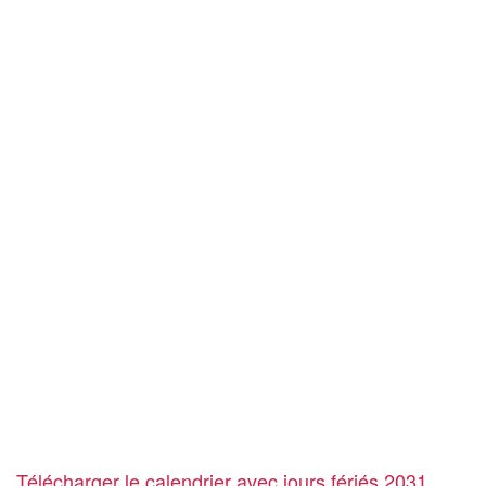
Télécharger le calendrier avec jours fériés 2031