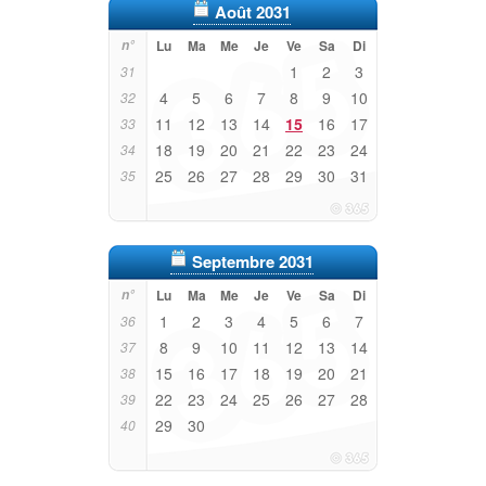
Août 2031
n°
Lu
Ma
Me
Je
Ve
Sa
Di
1
2
3
31
4
5
6
7
8
9
10
32
11
12
13
14
15
16
17
33
18
19
20
21
22
23
24
34
25
26
27
28
29
30
31
35
Septembre 2031
n°
Lu
Ma
Me
Je
Ve
Sa
Di
1
2
3
4
5
6
7
36
8
9
10
11
12
13
14
37
15
16
17
18
19
20
21
38
22
23
24
25
26
27
28
39
29
30
40