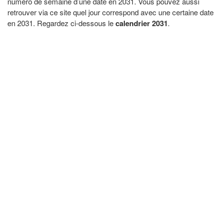
numéro de semaine d’une date en 2031. Vous pouvez aussi
retrouver via ce site quel jour correspond avec une certaine date
en 2031. Regardez ci-dessous le
calendrier 2031
.