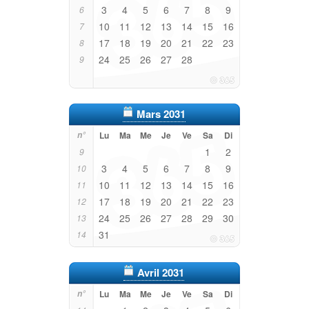
3
4
5
6
7
8
9
6
10
11
12
13
14
15
16
7
17
18
19
20
21
22
23
8
24
25
26
27
28
9
Mars 2031
n°
Lu
Ma
Me
Je
Ve
Sa
Di
1
2
9
3
4
5
6
7
8
9
10
10
11
12
13
14
15
16
11
17
18
19
20
21
22
23
12
24
25
26
27
28
29
30
13
31
14
Avril 2031
n°
Lu
Ma
Me
Je
Ve
Sa
Di