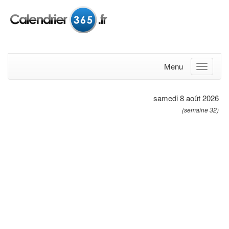
Menu
samedi 8 août 2026
(semaine 32)