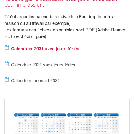
pour impression.
Télécharger les calendriers suivants. (Pour imprimer à la
maison ou au travail par exemple)
Les formats des fichiers disponibles sont PDF (Adobe Reader
PDF) et JPG (Figure).
Calendrier 2031 avec jours fériés
Calendrier 2031 sans jours fériés
Calendrier mensuel 2031