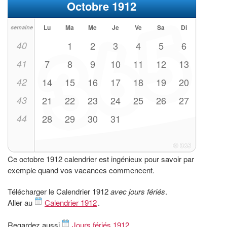
Octobre 1912
Lu
Ma
Me
Je
Ve
Sa
Di
semaine
40
1
2
3
4
5
6
41
7
8
9
10
11
12
13
42
14
15
16
17
18
19
20
43
21
22
23
24
25
26
27
44
28
29
30
31
Ce octobre 1912 calendrier est ingénieux pour savoir par
exemple quand vos vacances commencent.
Télécharger le Calendrier 1912
avec jours fériés
.
Aller au
Calendrier 1912
.
Regardez aussi
Jours fériés 1912
.