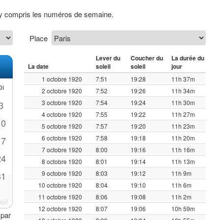
t y compris les numéros de semaine.
Place
Lever du
Coucher du
La durée du
La date
soleil
soleil
jour
1 octobre 1920
7:51
19:28
11h 37m
Di
2 octobre 1920
7:52
19:26
11h 34m
3 octobre 1920
7:54
19:24
11h 30m
3
4 octobre 1920
7:55
19:22
11h 27m
10
5 octobre 1920
7:57
19:20
11h 23m
6 octobre 1920
7:58
19:18
11h 20m
17
7 octobre 1920
8:00
19:16
11h 16m
24
8 octobre 1920
8:01
19:14
11h 13m
9 octobre 1920
8:03
19:12
11h 9m
31
10 octobre 1920
8:04
19:10
11h 6m
11 octobre 1920
8:06
19:08
11h 2m
12 octobre 1920
8:07
19:06
10h 59m
 par