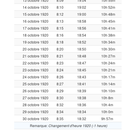
13 octobre 1920
8:09
19:04
10h 55m
14 octobre 1920
8:10
19:02
10h 52m
15 octobre 1920
8:12
19:00
10h 48m
16 octobre 1920
8:13
18:58
10h 45m
17 octobre 1920
8:15
18:56
10h 41m
18 octobre 1920
8:16
18:54
10h 38m
19 octobre 1920
8:18
18:52
10h 34m
20 octobre 1920
8:20
18:50
10h 30m
21 octobre 1920
8:21
18:48
10h 27m
22 octobre 1920
8:23
18:47
10h 24m
23 octobre 1920
8:24
18:45
10h 21m
24 octobre 1920
8:26
18:43
10h 17m
25 octobre 1920
8:27
18:41
10h 14m
26 octobre 1920
8:29
18:39
10h 10m
27 octobre 1920
8:30
18:38
10h 8m
28 octobre 1920
8:32
18:36
10h 4m
29 octobre 1920
8:34
18:34
10h 0m
30 octobre 1920
8:35
18:32
9h 57m
Remarque:
Changement d'heure 1920 (-1 heure)