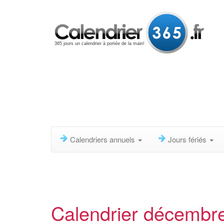
365 jours un calendrier à portée de la main!
Calendriers annuels
Jours fériés
Calendrier décembr