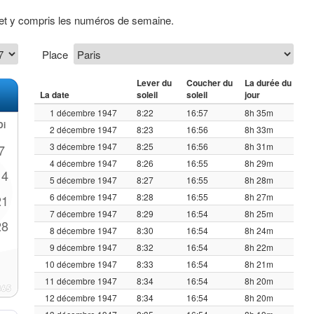
 et y compris les numéros de semaine.
Place
Lever du
Coucher du
La durée du
La date
soleil
soleil
jour
1 décembre 1947
8:22
16:57
8h 35m
Di
2 décembre 1947
8:23
16:56
8h 33m
3 décembre 1947
8:25
16:56
8h 31m
7
4 décembre 1947
8:26
16:55
8h 29m
14
5 décembre 1947
8:27
16:55
8h 28m
6 décembre 1947
8:28
16:55
8h 27m
21
7 décembre 1947
8:29
16:54
8h 25m
28
8 décembre 1947
8:30
16:54
8h 24m
9 décembre 1947
8:32
16:54
8h 22m
10 décembre 1947
8:33
16:54
8h 21m
11 décembre 1947
8:34
16:54
8h 20m
12 décembre 1947
8:34
16:54
8h 20m