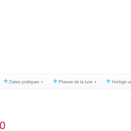
Dates pratiques
Phases de la lune
Horloge u
80