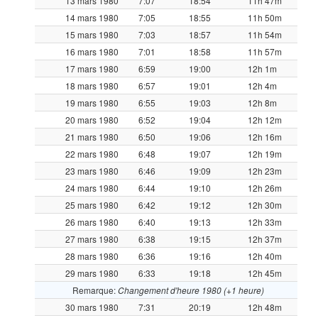
13 mars 1980
7:07
18:54
11h 47m
14 mars 1980
7:05
18:55
11h 50m
15 mars 1980
7:03
18:57
11h 54m
16 mars 1980
7:01
18:58
11h 57m
17 mars 1980
6:59
19:00
12h 1m
18 mars 1980
6:57
19:01
12h 4m
19 mars 1980
6:55
19:03
12h 8m
20 mars 1980
6:52
19:04
12h 12m
21 mars 1980
6:50
19:06
12h 16m
22 mars 1980
6:48
19:07
12h 19m
23 mars 1980
6:46
19:09
12h 23m
24 mars 1980
6:44
19:10
12h 26m
25 mars 1980
6:42
19:12
12h 30m
26 mars 1980
6:40
19:13
12h 33m
27 mars 1980
6:38
19:15
12h 37m
28 mars 1980
6:36
19:16
12h 40m
29 mars 1980
6:33
19:18
12h 45m
Remarque:
Changement d'heure 1980 (+1 heure)
30 mars 1980
7:31
20:19
12h 48m