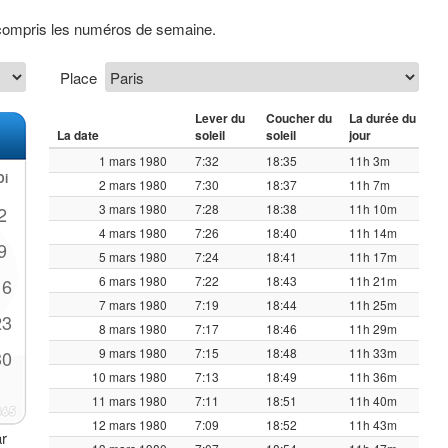
 compris les numéros de semaine.
Place
Lever du
Coucher du
La durée du
La date
soleil
soleil
jour
1 mars 1980
7:32
18:35
11h 3m
Di
2 mars 1980
7:30
18:37
11h 7m
3 mars 1980
7:28
18:38
11h 10m
2
4 mars 1980
7:26
18:40
11h 14m
9
5 mars 1980
7:24
18:41
11h 17m
6 mars 1980
7:22
18:43
11h 21m
16
7 mars 1980
7:19
18:44
11h 25m
23
8 mars 1980
7:17
18:46
11h 29m
9 mars 1980
7:15
18:48
11h 33m
30
10 mars 1980
7:13
18:49
11h 36m
11 mars 1980
7:11
18:51
11h 40m
12 mars 1980
7:09
18:52
11h 43m
ar