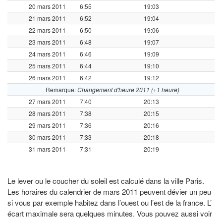
20 mars 2011
6:55
19:03
21 mars 2011
6:52
19:04
22 mars 2011
6:50
19:06
23 mars 2011
6:48
19:07
24 mars 2011
6:46
19:09
25 mars 2011
6:44
19:10
26 mars 2011
6:42
19:12
Remarque:
Changement d'heure 2011 (+1 heure)
27 mars 2011
7:40
20:13
28 mars 2011
7:38
20:15
29 mars 2011
7:36
20:16
30 mars 2011
7:33
20:18
31 mars 2011
7:31
20:19
Le lever ou le coucher du soleil est calculé dans la ville Paris.
Les horaires du calendrier de mars 2011 peuvent dévier un peu
si vous par exemple habitez dans l’ouest ou l’est de la france. L’
écart maximale sera quelques minutes. Vous pouvez aussi voir