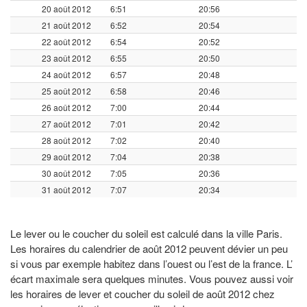
20 août 2012
6:51
20:56
21 août 2012
6:52
20:54
22 août 2012
6:54
20:52
23 août 2012
6:55
20:50
24 août 2012
6:57
20:48
25 août 2012
6:58
20:46
26 août 2012
7:00
20:44
27 août 2012
7:01
20:42
28 août 2012
7:02
20:40
29 août 2012
7:04
20:38
30 août 2012
7:05
20:36
31 août 2012
7:07
20:34
Le lever ou le coucher du soleil est calculé dans la ville Paris.
Les horaires du calendrier de août 2012 peuvent dévier un peu
si vous par exemple habitez dans l’ouest ou l’est de la france. L’
écart maximale sera quelques minutes. Vous pouvez aussi voir
les horaires de lever et coucher du soleil de août 2012 chez