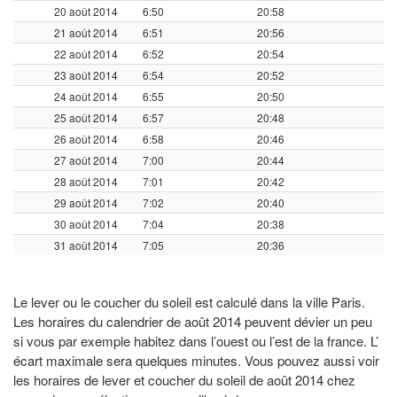
20 août 2014
6:50
20:58
21 août 2014
6:51
20:56
22 août 2014
6:52
20:54
23 août 2014
6:54
20:52
24 août 2014
6:55
20:50
25 août 2014
6:57
20:48
26 août 2014
6:58
20:46
27 août 2014
7:00
20:44
28 août 2014
7:01
20:42
29 août 2014
7:02
20:40
30 août 2014
7:04
20:38
31 août 2014
7:05
20:36
Le lever ou le coucher du soleil est calculé dans la ville Paris.
Les horaires du calendrier de août 2014 peuvent dévier un peu
si vous par exemple habitez dans l’ouest ou l’est de la france. L’
écart maximale sera quelques minutes. Vous pouvez aussi voir
les horaires de lever et coucher du soleil de août 2014 chez