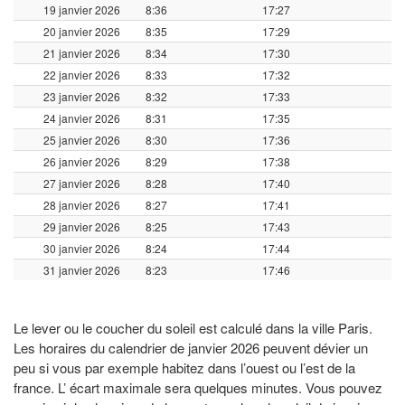
19 janvier 2026
8:36
17:27
20 janvier 2026
8:35
17:29
21 janvier 2026
8:34
17:30
22 janvier 2026
8:33
17:32
23 janvier 2026
8:32
17:33
24 janvier 2026
8:31
17:35
25 janvier 2026
8:30
17:36
26 janvier 2026
8:29
17:38
27 janvier 2026
8:28
17:40
28 janvier 2026
8:27
17:41
29 janvier 2026
8:25
17:43
30 janvier 2026
8:24
17:44
31 janvier 2026
8:23
17:46
Le lever ou le coucher du soleil est calculé dans la ville Paris.
Les horaires du calendrier de janvier 2026 peuvent dévier un
peu si vous par exemple habitez dans l’ouest ou l’est de la
france. L’ écart maximale sera quelques minutes. Vous pouvez