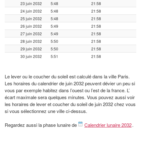
23 juin 2032
5:48
21:58
24 juin 2032
5:48
21:58
25 juin 2032
5:48
21:58
26 juin 2032
5:49
21:58
27 juin 2032
5:49
21:58
28 juin 2032
5:50
21:58
29 juin 2032
5:50
21:58
30 juin 2032
5:51
21:58
Le lever ou le coucher du soleil est calculé dans la ville Paris.
Les horaires du calendrier de juin 2032 peuvent dévier un peu si
vous par exemple habitez dans l’ouest ou l’est de la france. L’
écart maximale sera quelques minutes. Vous pouvez aussi voir
les horaires de lever et coucher du soleil de juin 2032 chez vous
si vous sélectionnez une ville ci-dessus.
Regardez aussi la phase lunaire de
Calendrier lunaire 2032
.