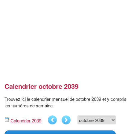
Calendrier octobre 2039
Trouvez ici le calendrier mensuel de octobre 2039 et y compris
les numéros de semaine.
Calendrier 2039