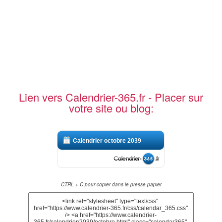
Lien vers Calendrier-365.fr - Placer sur
votre site ou blog:
Calendrier octobre 2039
CTRL + C pour copier dans le presse papier