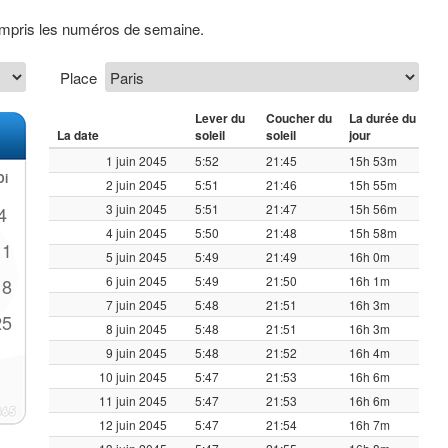
compris les numéros de semaine.
Place
Lever du
Coucher du
La durée du
La date
soleil
soleil
jour
1 juin 2045
5:52
21:45
15h 53m
Di
2 juin 2045
5:51
21:46
15h 55m
3 juin 2045
5:51
21:47
15h 56m
4
4 juin 2045
5:50
21:48
15h 58m
11
5 juin 2045
5:49
21:49
16h 0m
6 juin 2045
5:49
21:50
16h 1m
18
7 juin 2045
5:48
21:51
16h 3m
25
8 juin 2045
5:48
21:51
16h 3m
9 juin 2045
5:48
21:52
16h 4m
10 juin 2045
5:47
21:53
16h 6m
11 juin 2045
5:47
21:53
16h 6m
12 juin 2045
5:47
21:54
16h 7m