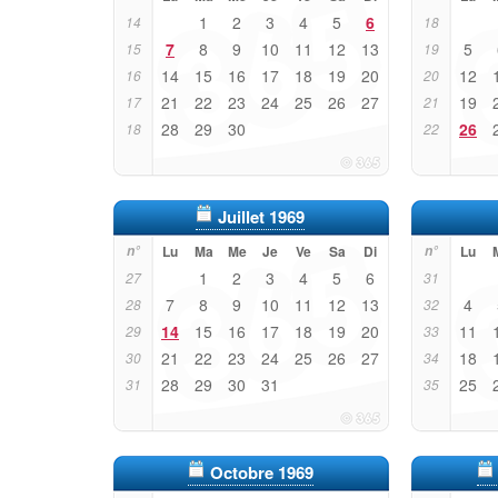
1
2
3
4
5
6
14
18
7
8
9
10
11
12
13
5
15
19
14
15
16
17
18
19
20
12
16
20
21
22
23
24
25
26
27
19
17
21
28
29
30
26
18
22
Juillet 1969
n°
Lu
Ma
Me
Je
Ve
Sa
Di
n°
Lu
1
2
3
4
5
6
27
31
7
8
9
10
11
12
13
4
28
32
14
15
16
17
18
19
20
11
29
33
21
22
23
24
25
26
27
18
30
34
28
29
30
31
25
31
35
Octobre 1969