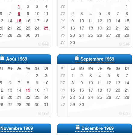
1
2
3
4
1
22
6
7
8
9
10
11
2
3
4
5
6
7
8
23
13
14
15
16
17
18
9
10
11
12
13
14
15
24
20
21
22
23
24
25
16
17
18
19
20
21
22
25
27
28
29
30
31
23
24
25
26
27
28
29
26
30
27
Août 1969
Septembre 1969
Ma
Me
Je
Ve
Sa
Di
n°
Lu
Ma
Me
Je
Ve
Sa
Di
1
2
3
1
2
3
4
5
6
7
36
5
6
7
8
9
10
8
9
10
11
12
13
14
37
12
13
14
15
16
17
15
16
17
18
19
20
21
38
19
20
21
22
23
24
22
23
24
25
26
27
28
39
26
27
28
29
30
31
29
30
40
Novembre 1969
Décembre 1969