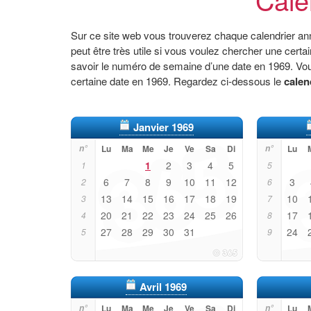
Sur ce site web vous trouverez chaque calendrier ann
peut être très utile si vous voulez chercher une cert
savoir le numéro de semaine d’une date en 1969. Vou
certaine date en 1969. Regardez ci-dessous le
calen
Janvier 1969
n°
Lu
Ma
Me
Je
Ve
Sa
Di
n°
Lu
1
2
3
4
5
1
5
6
7
8
9
10
11
12
3
2
6
13
14
15
16
17
18
19
10
3
7
20
21
22
23
24
25
26
17
4
8
27
28
29
30
31
24
5
9
Avril 1969
n°
Lu
Ma
Me
Je
Ve
Sa
Di
n°
Lu