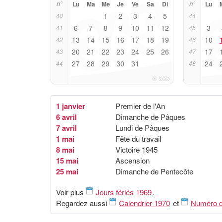
n°
Lu
Ma
Me
Je
Ve
Sa
Di
n°
Lu
1
2
3
4
5
40
44
6
7
8
9
10
11
12
3
41
45
13
14
15
16
17
18
19
10
42
46
20
21
22
23
24
25
26
17
43
47
27
28
29
30
31
24
44
48
1 janvier
Premier de l'An
6 avril
Dimanche de Pâques
7 avril
Lundi de Pâques
1 mai
Fête du travail
8 mai
Victoire 1945
15 mai
Ascension
25 mai
Dimanche de Pentecôte
Voir plus
Jours fériés 1969
.
Regardez aussi
Calendrier 1970
et
Numéro d