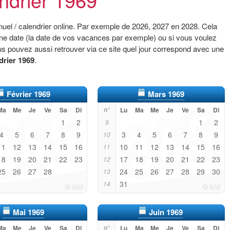
uel / calendrier online. Par exemple de 2026, 2027 en 2028. Cela
aine date (la date de vos vacances par exemple) ou si vous voulez
s pouvez aussi retrouver via ce site quel jour correspond avec une
drier 1969
.
Février 1969
Mars 1969
Ma
Me
Je
Ve
Sa
Di
n°
Lu
Ma
Me
Je
Ve
Sa
Di
1
2
1
2
9
4
5
6
7
8
9
3
4
5
6
7
8
9
10
11
12
13
14
15
16
10
11
12
13
14
15
16
11
18
19
20
21
22
23
17
18
19
20
21
22
23
12
25
26
27
28
24
25
26
27
28
29
30
13
31
14
Mai 1969
Juin 1969
Ma
Me
Je
Ve
Sa
Di
n°
Lu
Ma
Me
Je
Ve
Sa
Di