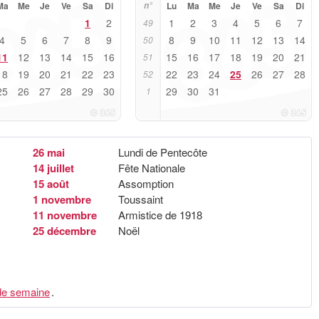
Ma
Me
Je
Ve
Sa
Di
n°
Lu
Ma
Me
Je
Ve
Sa
Di
1
2
1
2
3
4
5
6
7
49
4
5
6
7
8
9
8
9
10
11
12
13
14
50
11
12
13
14
15
16
15
16
17
18
19
20
21
51
18
19
20
21
22
23
22
23
24
25
26
27
28
52
25
26
27
28
29
30
29
30
31
1
26 mai
Lundi de Pentecôte
14 juillet
Fête Nationale
15 août
Assomption
1 novembre
Toussaint
11 novembre
Armistice de 1918
25 décembre
Noël
e semaine
.