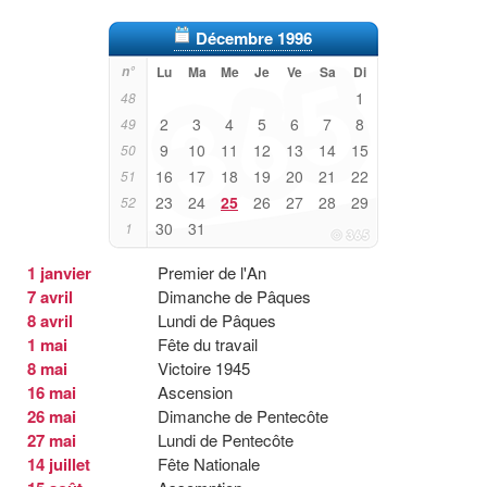
Décembre 1996
n°
Lu
Ma
Me
Je
Ve
Sa
Di
1
48
2
3
4
5
6
7
8
49
9
10
11
12
13
14
15
50
16
17
18
19
20
21
22
51
23
24
25
26
27
28
29
52
30
31
1
1 janvier
Premier de l'An
7 avril
Dimanche de Pâques
8 avril
Lundi de Pâques
1 mai
Fête du travail
8 mai
Victoire 1945
16 mai
Ascension
26 mai
Dimanche de Pentecôte
27 mai
Lundi de Pentecôte
14 juillet
Fête Nationale