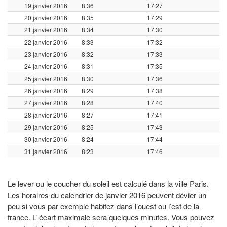
19 janvier 2016
8:36
17:27
20 janvier 2016
8:35
17:29
21 janvier 2016
8:34
17:30
22 janvier 2016
8:33
17:32
23 janvier 2016
8:32
17:33
24 janvier 2016
8:31
17:35
25 janvier 2016
8:30
17:36
26 janvier 2016
8:29
17:38
27 janvier 2016
8:28
17:40
28 janvier 2016
8:27
17:41
29 janvier 2016
8:25
17:43
30 janvier 2016
8:24
17:44
31 janvier 2016
8:23
17:46
Le lever ou le coucher du soleil est calculé dans la ville Paris.
Les horaires du calendrier de janvier 2016 peuvent dévier un
peu si vous par exemple habitez dans l’ouest ou l’est de la
france. L’ écart maximale sera quelques minutes. Vous pouvez