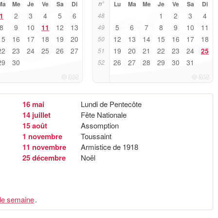
Ma
Me
Je
Ve
Sa
Di
n°
Lu
Ma
Me
Je
Ve
Sa
Di
1
2
3
4
5
6
1
2
3
4
48
8
9
10
11
12
13
5
6
7
8
9
10
11
49
15
16
17
18
19
20
12
13
14
15
16
17
18
50
22
23
24
25
26
27
19
20
21
22
23
24
25
51
29
30
26
27
28
29
30
31
52
16 mai
Lundi de Pentecôte
14 juillet
Fête Nationale
15 août
Assomption
1 novembre
Toussaint
11 novembre
Armistice de 1918
25 décembre
Noël
e semaine
.