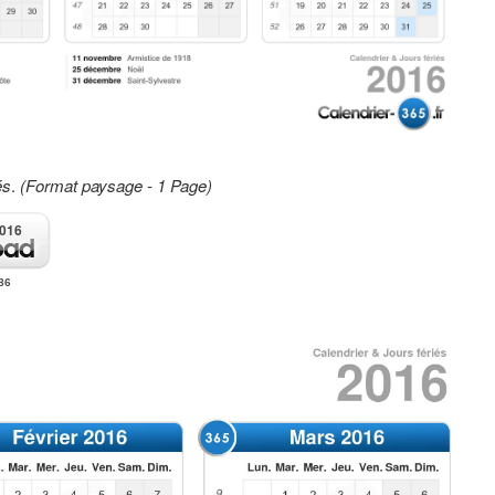
és
.
(Format paysage - 1 Page)
2016
86