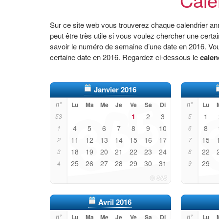
Sur ce site web vous trouverez chaque calendrier ann
peut être très utile si vous voulez chercher une cert
savoir le numéro de semaine d’une date en 2016. Vou
certaine date en 2016. Regardez ci-dessous le
calen
Janvier 2016
n°
Lu
Ma
Me
Je
Ve
Sa
Di
n°
Lu
1
2
3
1
53
5
4
5
6
7
8
9
10
8
1
6
11
12
13
14
15
16
17
15
2
7
18
19
20
21
22
23
24
22
3
8
25
26
27
28
29
30
31
29
4
9
Avril 2016
n°
Lu
Ma
Me
Je
Ve
Sa
Di
n°
Lu